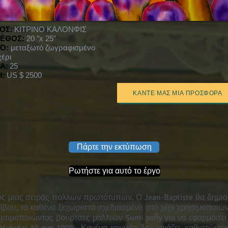
ΛΟΣ:
ΚΙΤΡΙΝΟ ΚΑΛΟΝΦΙΣ
ΕΘΟΣ:
20 "x 25"
Ο:
μεταξωτό ζωγραφισμένο
χέρι
Α:
25
Η:
US $ 2500
ΚΆΝΤΕ ΜΑΣ ΜΙΑ ΠΡΟΣΦΟΡΆ
Πάρτε την εκτύπωση
Ρωτήστε για αυτό το έργο
ρος μιας σειράς πολλών πρωτότυπων. Ο Jean-Baptiste θα δημι
τίβου, το καθένα ξεχωριστά σχεδιασμένο στο χέρι χρησιμοποιών
ησιμοποιώντας βούρτσες μαλλιών Sumi pony για να εφαρμόσε