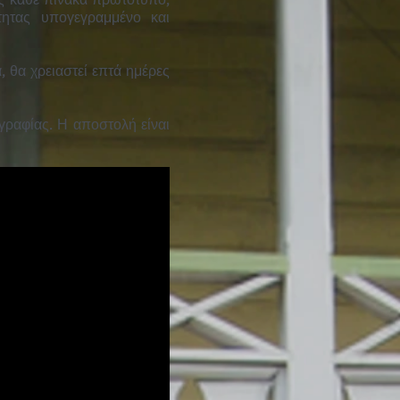
ας κάθε πίνακα πρωτότυπο,
τητας υπογεγραμμένο και
 θα χρειαστεί επτά ημέρες
ραφίας. Η αποστολή είναι