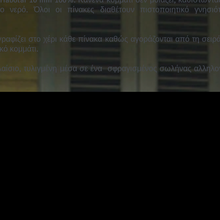
ι Habotai 10 mm 100%. Κανένα κομμάτι δεν μοιάζει, καθιστώντ
ο νερό. Όλοι οι πίνακες διαθέτουν πιστοποιητικό γνησιό
αφίζει στο χέρι κάθε πίνακα καθώς αγοράζονται από τη σειρά,
ικό κομμάτι.
αίσιο, τυλιγμένη μέσα σε ένα
σφραγισμένος σωλήνας αλληλογ