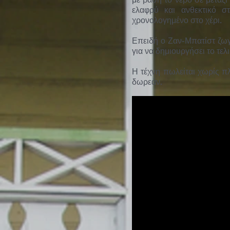
με βάση το νερό σε μετάξ
ελαφρύ και ανθεκτικό στ
χρονολογημένο στο χέρι.
Επειδή ο Ζαν-Μπατίστ ζωγρ
για να δημιουργήσει το τελ
Η τέχνη πωλείται χωρίς πλ
δωρεάν.