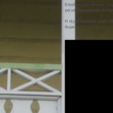
Επειδή ο Ζαν-Μπατίστ ζωγρ
για να δημιουργήσει το τελ
Η τέχνη πωλείται χωρίς πλ
δωρεάν.