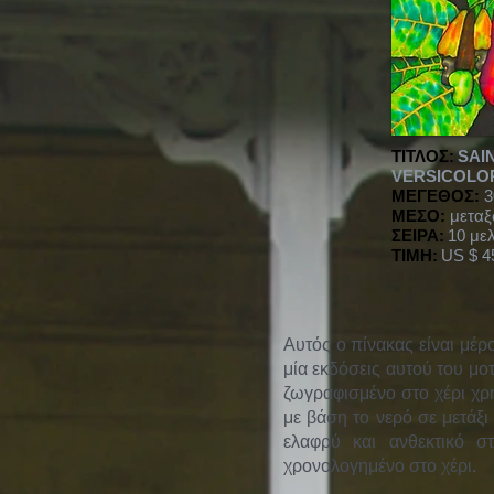
ΤΙΤΛΟΣ:
SAI
VERSICOLO
ΜΕΓΕΘΟΣ:
3
ΜΕΣΟ:
μεταξ
ΣΕΙΡΑ:
10 με
ΤΙΜΗ:
US $ 4
Αυτός ο πίνακας είναι μέ
μία εκδόσεις αυτού του μο
ζωγραφισμένο στο χέρι χρ
με βάση το νερό σε μετάξ
ελαφρύ και ανθεκτικό στ
χρονολογημένο στο χέρι.