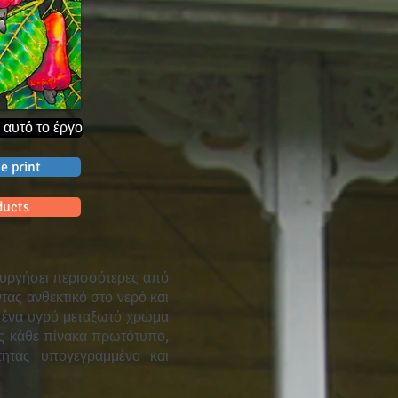
 αυτό το έργο
e print
ducts
ουργήσει περισσότερες από
τας ανθεκτικό στο νερό και
ι ένα υγρό μεταξωτό χρώμα
ας κάθε πίνακα πρωτότυπο,
τητας υπογεγραμμένο και