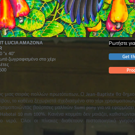
NT LUCIA AMAZONA
Ρωτήστε για
R
0 "x 40"
Get th
ωτό ζωγραφισμένο στο χέρι
λέτες
500
Pro
ρος μιας σειράς πολλών πρωτότυπων. Ο Jean-Baptiste θα δημι
τίβου, το καθένα ξεχωριστά σχεδιασμένο στο χέρι χρησιμοποιών
ησιμοποιώντας βούρτσες μαλλιών Sumi pony για να εφαρμόσε
ι Habotai 10 mm 100%. Κανένα κομμάτι δεν μοιάζει, καθιστώντ
ο νερό. Όλοι οι πίνακες διαθέτουν πιστοποιητικό γνησιό