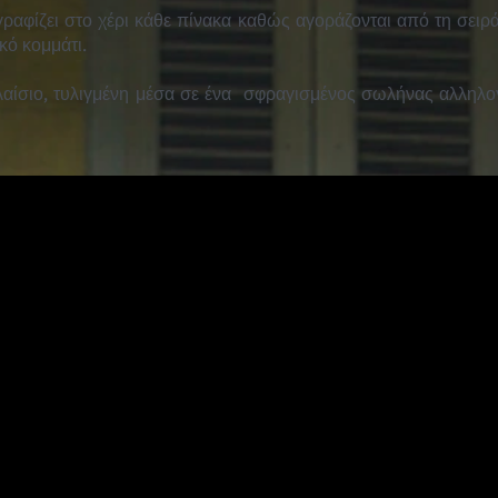
αφίζει στο χέρι κάθε πίνακα καθώς αγοράζονται από τη σειρά,
ικό κομμάτι.
αίσιο, τυλιγμένη μέσα σε ένα
σφραγισμένος σωλήνας αλληλογ