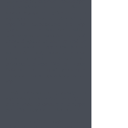
Baptiste θα δημιουργήσει περισσότερες
από μία εκδόσεις αυτού του μοτίβου, το
καθένα ξεχωριστά σχεδιασμένο στο
χέρι χρησιμοποιώντας ανθεκτικό στο
νερό και ζωγραφισμένο στο χέρι
χρησιμοποιώντας βούρτσες μαλλιών
Sumi pony για να εφαρμόσει ένα υγρό
μεταξωτό χρώμα με βάση το νερό σε
μετάξι Habotai 10 mm 100%. Κανένα
κομμάτι δεν μοιάζει, καθιστώντας κάθε
πίνακα πρωτότυπο, ελαφρύ και
ανθεκτικό στο νερό. Όλοι οι πίνακες
διαθέτουν πιστοποιητικό γνησιότητας
υπογεγραμμένο και χρονολογημένο στο
χέρι.
Επειδή ο Ζαν-Μπατίστ ζωγραφίζει στο
χέρι κάθε πίνακα καθώς αγοράζονται
από τη σειρά, θα χρειαστεί επτά ημέρες
για να δημιουργήσει το τελικό κομμάτι.
Η τέχνη πωλείται χωρίς πλαίσιο,
τυλιγμένη μέσα σε ένα
σφραγισμένος