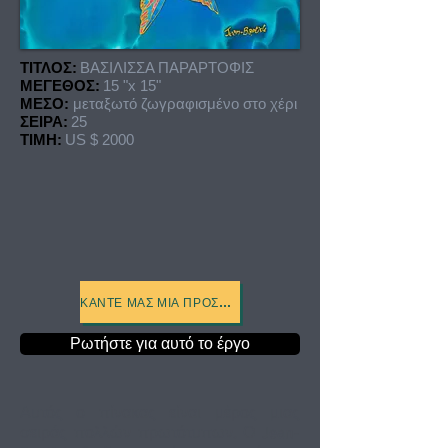
ΤΙΤΛΟΣ:
ΒΑΣΙΛΙΣΣΑ ΠΑΡΑΡΤΟΦΙΣ
ΜΕΓΕΘΟΣ:
15 "x 15"
ΜΕΣΟ:
μεταξωτό ζωγραφισμένο στο χέρι
ΣΕΙΡΑ:
25
ΤΙΜΗ:
US $ 2000
ΚΆΝΤΕ ΜΑΣ ΜΙΑ ΠΡΟΣΦΟΡΆ
Ρωτήστε για αυτό το έργο
Αυτός ο πίνακας είναι μέρος μιας
σειράς πολλών πρωτότυπων. Ο Jean-