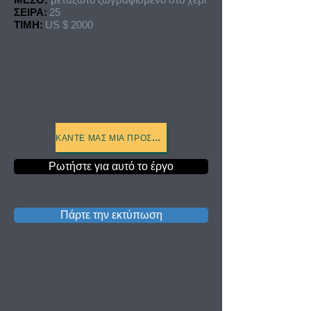
ΣΕΙΡΑ:
25
ΤΙΜΗ:
US $ 2000
ΚΆΝΤΕ ΜΑΣ ΜΙΑ ΠΡΟΣΦΟΡΆ
Ρωτήστε για αυτό το έργο
Πάρτε την εκτύπωση
Αυτός ο πίνακας είναι μέρος μιας
σειράς πολλών πρωτότυπων. Ο Jean-
Baptiste θα δημιουργήσει περισσότερες
από μία εκδόσεις αυτού του μοτίβου, το