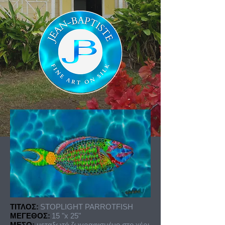
ΤΙΤΛΟΣ:
STOPLIGHT PARROTFISH
ΜΕΓΕΘΟΣ:
15 "x 25"
ΜΕΣΟ:
μεταξωτό ζωγραφισμένο στο χέρι