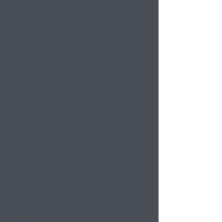
καθένα ξεχωριστά σχεδιασμένο στο
χέρι χρησιμοποιώντας ανθεκτικό στο
νερό και ζωγραφισμένο στο χέρι
χρησιμοποιώντας βούρτσες μαλλιών
Sumi pony για να εφαρμόσει ένα υγρό
μεταξωτό χρώμα με βάση το νερό σε
μετάξι Habotai 10 mm 100%. Κανένα
κομμάτι δεν μοιάζει, καθιστώντας κάθε
πίνακα πρωτότυπο, ελαφρύ και
ανθεκτικό στο νερό. Όλοι οι πίνακες
διαθέτουν πιστοποιητικό γνησιότητας
υπογεγραμμένο και χρονολογημένο στο
χέρι.
Επειδή ο Ζαν-Μπατίστ ζωγραφίζει στο
χέρι κάθε πίνακα καθώς αγοράζονται
από τη σειρά, θα χρειαστεί επτά ημέρες
για να δημιουργήσει το τελικό κομμάτι.
Η τέχνη πωλείται χωρίς πλαίσιο,
τυλιγμένη μέσα σε ένα
σφραγισμένος
σωλήνας αλληλογραφίας. Η αποστολή