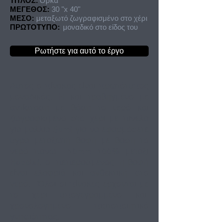
ΤΙΤΛΟΣ:
Όρκα
ΜΕΓΕΘΟΣ:
30 "x 40"
ΜΕΣΟ:
μεταξωτό ζωγραφισμένο στο χέρι
ΠΡΩΤΟΤΥΠΟ:
μοναδικό στο είδος του
Ρωτήστε για αυτό το έργο
Αυτός ο πίνακας είναι πρωτότυπος
μοναδικός. H
και τραβηγμένο με
αντίσταση με βάση το νερό και
ζωγραφισμένο στο χέρι με πινέλα
για μαλλιά Sumi για να εφαρμόσετε
υγρά μεταξωτή βαφή με βάση το
νερό πάνω
10mm 100% μετάξι
Habotai. ο
πεπερασμένος
η βαφή
είναι ελαφριά και ανθεκτική στο
νερό.
Όλοι οι πίνακες έρχονται με
το χέρι υπογεγραμμένο και
χρονολογημένο πιστοποιητικό
γνησιότητας.