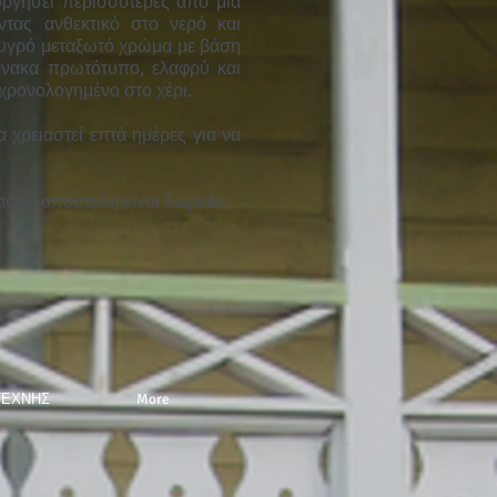
υργήσει περισσότερες από μία
ντας ανθεκτικό στο νερό και
 υγρό μεταξωτό χρώμα με βάση
πίνακα πρωτότυπο, ελαφρύ και
 χρονολογημένο στο χέρι.
 χρειαστεί επτά ημέρες για να
ς. Η αποστολή είναι δωρεάν.
ΤΕΧΝΗΣ
More