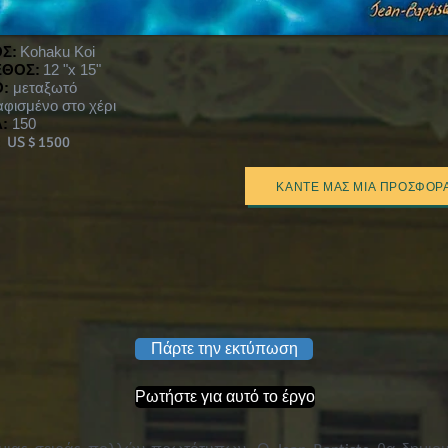
ΟΣ:
Kohaku Koi
ΘΟΣ:
12 "x 15"
:
μεταξωτό
φισμένο στο χέρι
:
150
:
US $ 1500
ΚΆΝΤΕ ΜΑΣ ΜΙΑ ΠΡΟΣΦΟΡ
Πάρτε την εκτύπωση
Ρωτήστε για αυτό το έργο