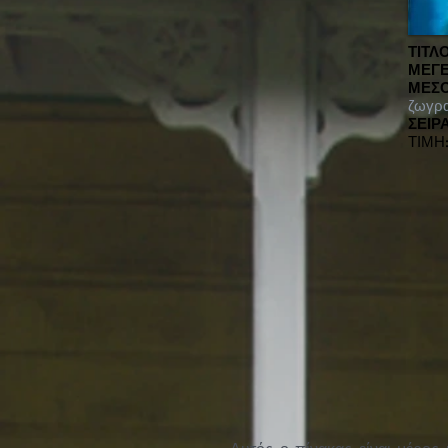
ΤΙΤΛ
ΜΕΓΕ
ΜΕΣΟ
ζωγρα
ΣΕΙΡΑ
ΤΙΜΗ