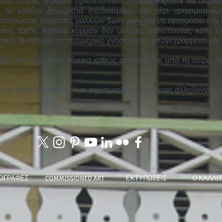
 μιας σειράς πολλών πρωτότυπων. Ο Jean-Baptiste θα δημιο
, το καθένα ξεχωριστά σχεδιασμένο στο χέρι χρησιμοποιώ
μοποιώντας βούρτσες μαλλιών Sumi pony για να εφαρμόσει ένα
0 mm 100%. Κανένα κομμάτι δεν μοιάζει, καθιστώντας κάθε 
ίνακες διαθέτουν πιστοποιητικό γνησιότητας υπογεγραμμένο και
ζει στο χέρι κάθε πίνακα καθώς αγοράζονται από τη σειρά, θα
.
ο, τυλιγμένη μέσα σε ένα
σφραγισμένος σωλήνας αλληλογραφία
ΟΓΡΑΦΕΣ
COMMISSIONED ART
ΕΚΤΥΠΩΣΕΙΣ
Ο ΚΑΛΛΙ