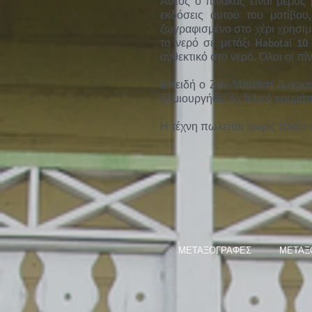
Αυτός ο πίνακας είναι μέρος
εκδόσεις αυτού του μοτίβου
ζωγραφισμένο στο χέρι χρησι
το νερό σε μετάξι Habotai 1
ανθεκτικό στο νερό. Όλοι οι π
Επειδή ο Ζαν-Μπατίστ ζωγραφί
δημιουργήσει το τελικό κομμάτι
Η τέχνη πωλείται χωρίς πλαίσι
ΜΕΤΑΞΟΓΡΑΦΕΣ
ΜΕΤΑΞ