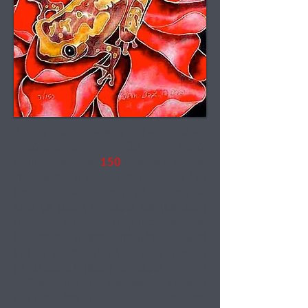
Αυτός ο πίνακας είναι πολύ-
πρωτότυπος. θα γίνω
δημιουργώντας
150
εκδόσεις αυτής
της ιδέας, η κάθε μία μεμονωμένα
σχεδιασμένη στο χέρι με αντοχή σε
κερί με βάση το νερό και βαμμένη
στο χέρι χρησιμοποιώντας
βούρτσες τρίχας προβάτων Sumi
για την εφαρμογή υγρού βαφής
μεταξιού με βάση το νερό
10mm
100% μετάξι Habotai. Κανένα
κομμάτι δεν μοιάζει, καθιστώντας