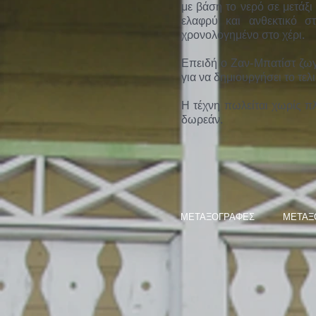
με βάση το νερό σε μετάξ
ελαφρύ και ανθεκτικό στ
χρονολογημένο στο χέρι.
Επειδή ο Ζαν-Μπατίστ ζωγρ
για να δημιουργήσει το τελ
Η τέχνη πωλείται χωρίς πλ
δωρεάν.
ΜΕΤΑΞΟΓΡΑΦΕΣ
ΜΕΤΑΞ