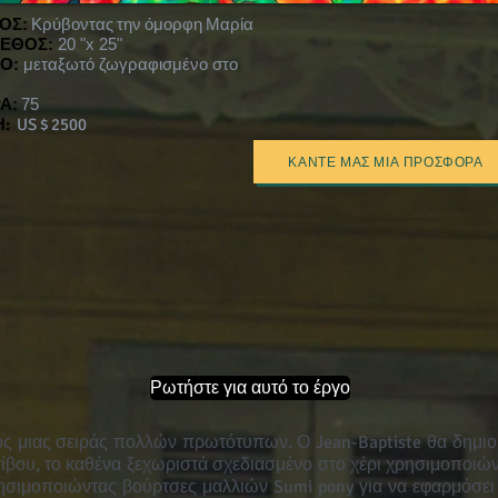
ΛΟΣ:
Κρύβοντας την όμορφη Μαρία
ΕΘΟΣ:
20 "x 25"
Ο:
μεταξωτό ζωγραφισμένο στο
Α:
75
Η:
US $ 2500
ΚΆΝΤΕ ΜΑΣ ΜΙΑ ΠΡΟΣΦΟΡΆ
Ρωτήστε για αυτό το έργο
ρος μιας σειράς πολλών πρωτότυπων. Ο Jean-Baptiste θα δημι
τίβου, το καθένα ξεχωριστά σχεδιασμένο στο χέρι χρησιμοποιών
ησιμοποιώντας βούρτσες μαλλιών Sumi pony για να εφαρμόσε