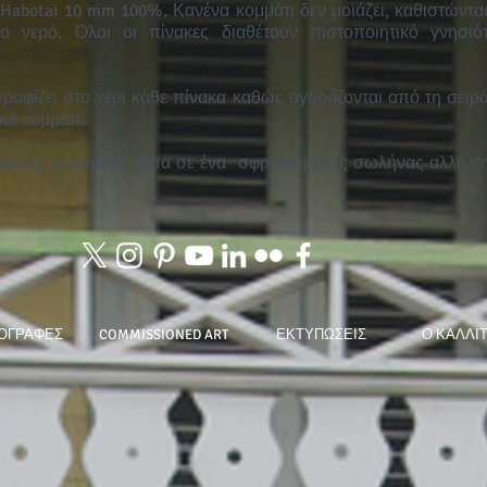
ι Habotai 10 mm 100%. Κανένα κομμάτι δεν μοιάζει, καθιστώντ
ο νερό. Όλοι οι πίνακες διαθέτουν πιστοποιητικό γνησιό
αφίζει στο χέρι κάθε πίνακα καθώς αγοράζονται από τη σειρά,
ικό κομμάτι.
αίσιο, τυλιγμένη μέσα σε ένα
σφραγισμένος σωλήνας αλληλογ
ΟΓΡΑΦΕΣ
COMMISSIONED ART
ΕΚΤΥΠΩΣΕΙΣ
Ο ΚΑΛΛΙ