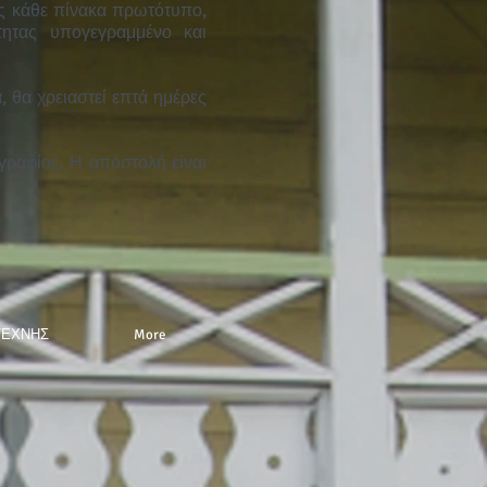
ας κάθε πίνακα πρωτότυπο,
τητας υπογεγραμμένο και
 θα χρειαστεί επτά ημέρες
ραφίας. Η αποστολή είναι
ΤΕΧΝΗΣ
More