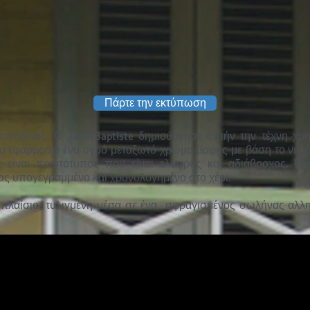
Πάρτε την εκτύπωση
μοναδικός. Ο Jean-Baptiste δημιούργησε αυτήν την τέχνη χ
να εφαρμόσει ένα υγρό μεταξωτό χρώμα βαφής με βάση το νερό
 είναι πρωτότυπος που είναι ελαφρύς και αδιάβροχος. Όλο
ας υπογεγραμμένο και χρονολογημένο στο χέρι.
πλαίσιο, τυλιγμένη μέσα σε ένα
σφραγισμένος σωλήνας αλλη