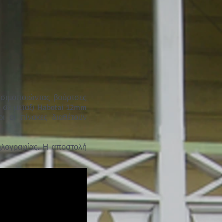
ρησιμοποιώντας βούρτσες
 σε μετάξι Habotai 12mm
ι οι πίνακες διαθέτουν
λογραφίας. Η αποστολή