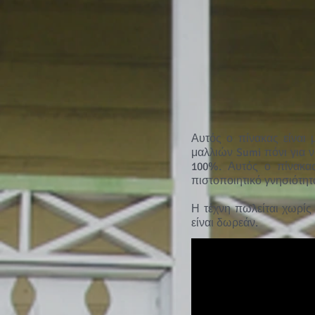
Αυτός ο πίνακας είναι 
μαλλιών Sumi πόνι για 
100%. Αυτός ο πίνακας
πιστοποιητικό γνησιότητ
Η τέχνη πωλείται χωρίς 
είναι δωρεάν.