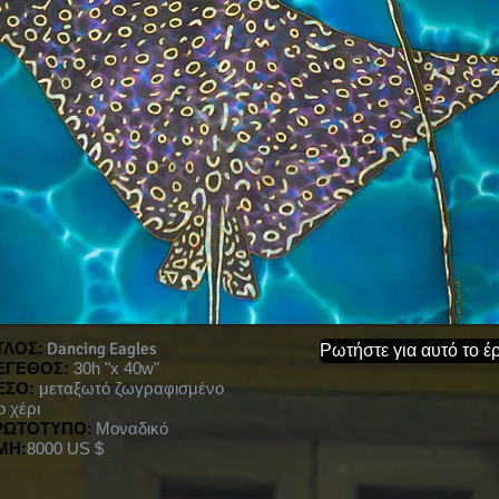
ΤΛΟΣ:
Dancing Eagles
Ρωτήστε για αυτό το έ
ΕΓΕΘΟΣ:
30h "x 40w"
ΕΣΟ:
μεταξωτό ζωγραφισμένο
ο χέρι
ΡΩΤΟΤΥΠΟ:
Μοναδικό
ΜΗ:
8000 US $