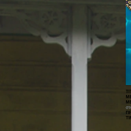
ΤΙ
Μ
Μ
στ
Π
ΤΙ