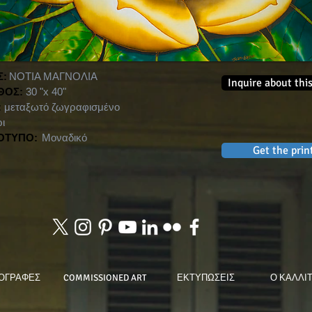
Σ:
ΝΟΤΙΑ ΜΑΓΝΟΛΙΑ
Inquire about thi
ΘΟΣ:
30 "x 40"
:
μεταξωτό ζωγραφισμένο
ρι
ΟΤΥΠΟ:
Μοναδικό
Get the prin
ΟΓΡΑΦΕΣ
COMMISSIONED ART
ΕΚΤΥΠΩΣΕΙΣ
Ο ΚΑΛΛΙ