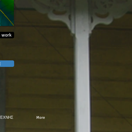
s work
t
ΤΕΧΝΗΣ
More