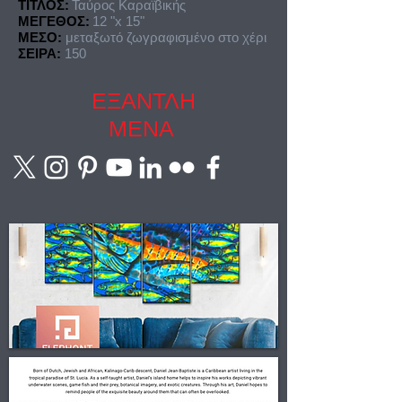
ΤΙΤΛΟΣ:
Ταύρος Καραϊβικής
ΜΕΓΕΘΟΣ:
12 "x 15"
ΜΕΣΟ:
μεταξωτό ζωγραφισμένο στο χέρι
ΣΕΙΡΑ:
150
ΕΞΑΝΤΛΗ
ΜΕΝΑ