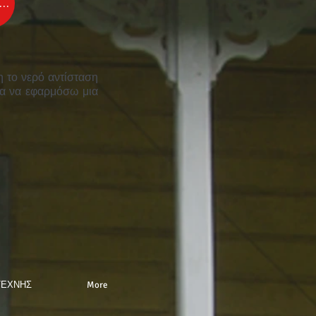
ΗΘΕΙ
η το νερό αντίσταση
ια να εφαρμόσω μια
ΤΕΧΝΗΣ
More