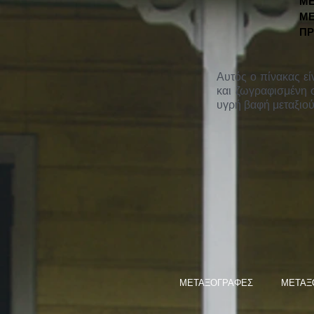
ΜΕ
ΜΕ
ΠΡ
Αυτός ο πίνακας εί
και ζωγραφισμένη 
υγρή βαφή μεταξιού
ΜΕΤΑΞΟΓΡΑΦΕΣ
ΜΕΤΑΞ