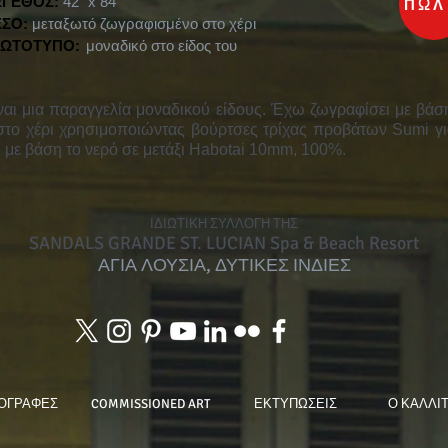
ΓΕΘΟΣ:
42 "x 84"
ΠΩΛ
ΣΟ:
μεταξωτό ζωγραφισμένο στο χέρι
ΩΤΟΤΥΠΟ:
μοναδικό στο είδος του
ναι μια παραγγελία μοναδικού είδους. Έχω ζωγραφίσει με βάσ
στο χέρι χρησιμοποιώντας βούρτσες τρίχας προβάτων Sumi γ
 με βάση το νερό σε μετάξι Habotai 10mm, 100%.
ΙΔΙΩΤΙΚΗ ΣΥΛΛΟΓΗ ΤΗΣ
SANDALS GRANDE ST. LUCIAN Spa & Beach Resort
ΑΓΙΑ ΛΟΥΣΙΑ, ΔΥΤΙΚΕΣ ΙΝΔΙΕΣ
ΟΓΡΑΦΕΣ
COMMISSIONED ART
ΕΚΤΥΠΩΣΕΙΣ
Ο ΚΑΛΛΙ