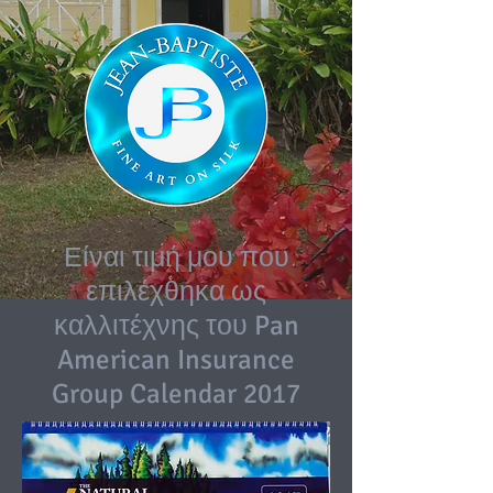
Είναι τιμή μου που
επιλέχθηκα ως
καλλιτέχνης του Pan
American Insurance
Group Calendar 2017