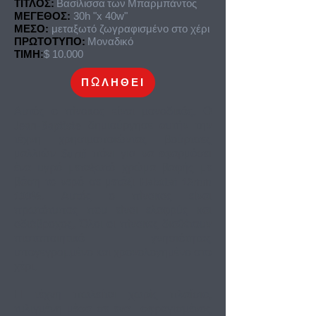
ΤΙΤΛΟΣ:
Βασίλισσα των Μπαρμπάντος
ΜΕΓΕΘΟΣ:
30h "x 40w"
ΜΕΣΟ:
μεταξωτό ζωγραφισμένο στο χέρι
ΠΡΩΤΟΤΥΠΟ:
Μοναδικό
ΤΙΜΗ:
$ 10.000
ΠΩΛΗΘΕΙ
Αυτός ο πίνακας είναι μοναδικός. Ο
Jean-Baptiste δημιούργησε αυτήν την
τέχνη χρησιμοποιώντας βούρτσες
μαλλιών Sumi πόνι για να εφαρμόσει
ένα υγρό μεταξωτό χρώμα βαφής με
βάση το νερό σε μετάξι Habotai 12mm
100%. Αυτός ο πίνακας είναι
πρωτότυπος που είναι ελαφρύς και
αδιάβροχος. Όλοι οι πίνακες διαθέτουν
πιστοποιητικό γνησιότητας
υπογεγραμμένο και χρονολογημένο στο
χέρι.
Η τέχνη πωλείται χωρίς πλαίσιο,
τυλιγμένη μέσα σε ένα
σφραγισμένος